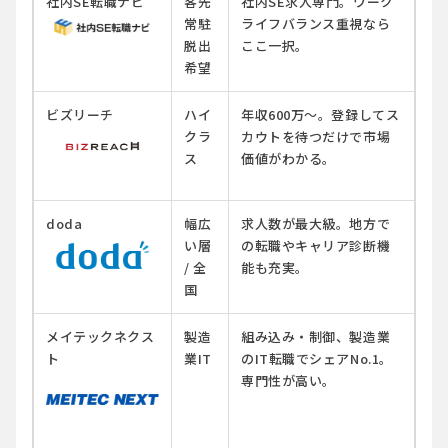
社内SE転職ナビ
客先
社内SE求人専門。ワーク
常駐
ライフバランス重視なら
脱出
ここ一択。
希望
ビズリーチ
ハイ
年収600万〜。登録してス
クラ
カウトを待つだけで市場
ス
価値がわかる。
doda
幅広
求人数が最大級。地方で
い層
の転職やキャリア診断機
/ 全
能も充実。
国
メイテックネクス
製造
組み込み・制御、製造業
ト
業IT
のIT転職でシェアNo.1。
専門性が高い。