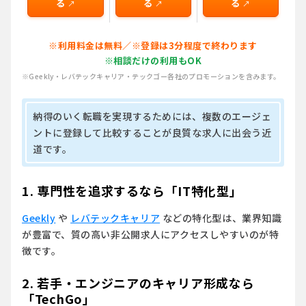
る
る
る
↗
↗
↗
※利用料金は無料／※登録は3分程度で終わります
※相談だけの利用もOK
※Geekly・レバテックキャリア・テックゴー各社のプロモーションを含みます。
納得のいく転職を実現するためには、
複数のエージェ
ントに登録して比較すること
が良質な求人に出会う近
道です。
1. 専門性を追求するなら「IT特化型」
Geekly
や
レバテックキャリア
などの特化型は、業界知識
が豊富で、質の高い非公開求人にアクセスしやすいのが特
徴です。
2. 若手・エンジニアのキャリア形成なら
「TechGo」