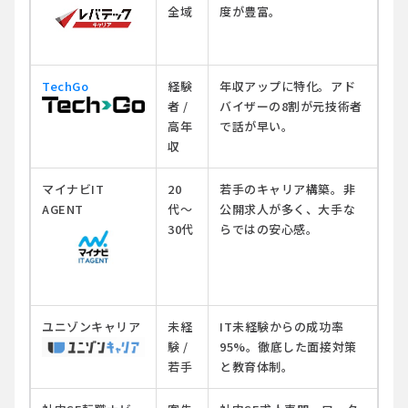
全域
度が豊富。
TechGo
経験
年収アップに特化。アド
者 /
バイザーの8割が元技術者
高年
で話が早い。
収
マイナビIT
20
若手のキャリア構築。非
AGENT
代〜
公開求人が多く、大手な
30代
らではの安心感。
ユニゾンキャリア
未経
IT未経験からの成功率
験 /
95%。徹底した面接対策
若手
と教育体制。