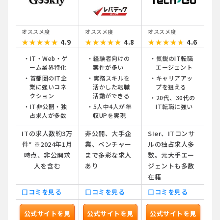
オススメ度
オススメ度
オススメ度
4.9
4.8
4.6
★★★★★
★★★★★
★★★★★
★★★★★
★★★★★
★★★★★
IT・Web・ゲ
経験者向けの
気鋭のIT転職
ーム業界特化
案件が多い
エージェント
首都圏のIT企
実務スキルを
キャリアアッ
業に強いコネ
活かした転職
プを狙える
クション
活動ができる
20代、30代の
IT非公開・独
5人中4人が年
IT転職に強い
占求人が多数
収UPを実現
ITの求人数約3万
非公開、大手企
SIer、ITコンサ
件* ※2024年1月
業、ベンチャー
ルの独占求人多
時点、非公開求
まで多彩な求人
数。元大手エー
人を含む
あり
ジェントも多数
在籍
口コミを見る
口コミを見る
口コミを見る
公式サイトを見
公式サイトを見
公式サイトを見