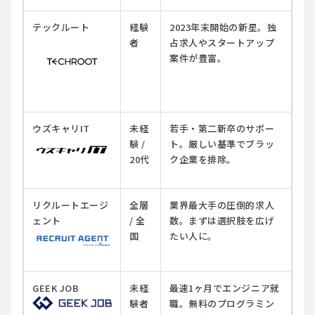
テックルート
経験
2023年末開始の新星。独
者
占求人やスタートアップ
案件が豊富。
ウズキャリIT
未経
若手・第二新卒のサポー
験 /
ト。厳しい基準でブラッ
20代
ク企業を排除。
リクルートエージ
全層
業界最大手の圧倒的求人
ェント
/ 全
数。まずは選択肢を広げ
国
たい人に。
GEEK JOB
未経
最速1ヶ月でエンジニア就
験者
職。無料のプログラミン