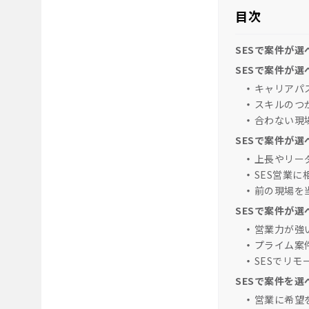
目次
SESで案件が選
SESで案件が
キャリアパ
スキルのつ
合わない現
SESで案件が
上長やリー
SES営業に
前の現場を
SESで案件が
営業力が強
プライム案
SESでリ
SESで案件を
営業に希望