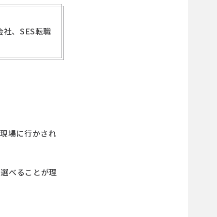
会社、SES転職
た現場に行かされ
。
を選べることが理