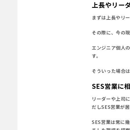
上長やリー
まずは上長やリ
その際に、今の
エンジニア個人
す。
そういった場合
SES営業に
リーダーや上司に
だしSES営業が
SES営業は常に
チした現場を提