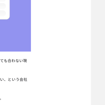
しても合わない現
ない、という会社
。