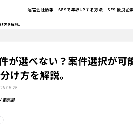
運営会社情報
SESで年収UPする方法
SES 優良
分け方を解説。
案件が選べない？案件選択が可能
見分け方を解説。
26.05.25
ログ編集部
方