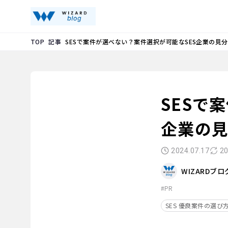
記事
SESで案件が選べない？案件選択が可能なSES企業の見
TOP
SESで
企業の
2024.07.17
20
WIZARDブ
#PR
SES 優良案件の選び