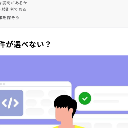
な説明があるか
が元技術者である
業を探そう
案件が選べない？