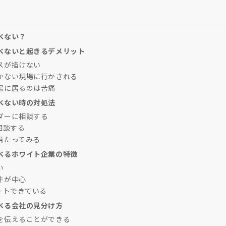
べない？
選べないと起きるデメリット
スが描けない
かない現場に行かされる
場に居るのは苦痛
選べない時の対処法
ダーに相談する
相談する
当たってみる
選べるホワイト企業の特徴
い
件が中心
モートできている
選べる会社の見分け方
を伝えることができる