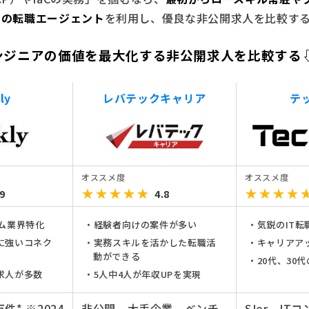
門の転職エージェント
を利用し、優良な非公開求人を比較す
ンジニアの価値を最大化する非公開求人を比較する
ly
レバテックキャリア
テ
オススメ度
オススメ度
.9
★★★★★
★★★★★
4.8
★★★★
★★★★
ーム業界特化
経験者向けの案件が多い
気鋭のIT
に強いコネク
実務スキルを活かした転職活
キャリアア
動ができる
20代、30
求人が多数
5人中4人が年収UPを実現
件* ※2024
非公開、大手企業、ベンチ
SIer、I