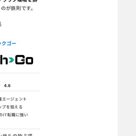
るのが鉄則です。
⇩
ックゴー
★
★
4.6
転職エージェント
ップを狙える
代のIT転職に強い
Tコンサルの独占求