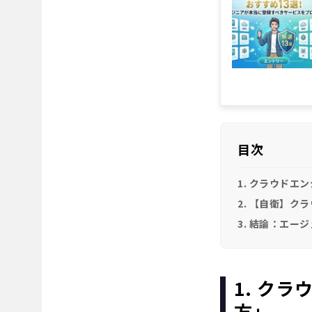
目次
1. クラウド
2. 【自衛】
3. 結論：エ
1. ク
方」