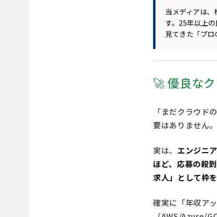
当メディアは、
す。25年以上の
見てきた「プロ
🚀 優良
「まだクラウド
要はありません
実は、
エンジニ
ほど、応募の殺到
求人」として枠
確実に「年収ア
（AWS/Azure