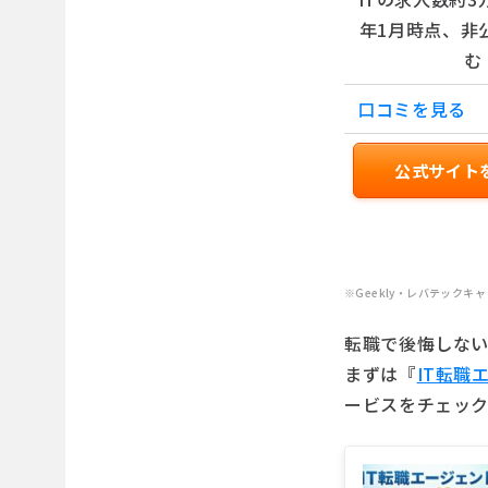
年1月時点、非
む
口コミを見る
公式サイト
※Geekly・レバテック
転職で後悔しな
まずは『
IT転職
ービスをチェッ