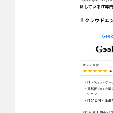
除しているIT専
⇩クラウドエ
Geek
オススメ度
★★★★★
★★★★★
4
IT・Web・ゲ
首都圏のIT企業
ション
IT非公開・独占
ITの求人数約3万