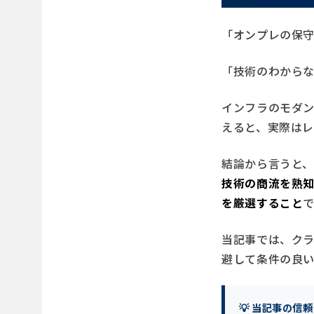
「オンプレの保
「技術のわから
インフラのモダ
えると、実際は
結論から言うと
技術の商流を熟知
を厳選すること
当記事では、ク
避して条件の良
💡 当記事の信