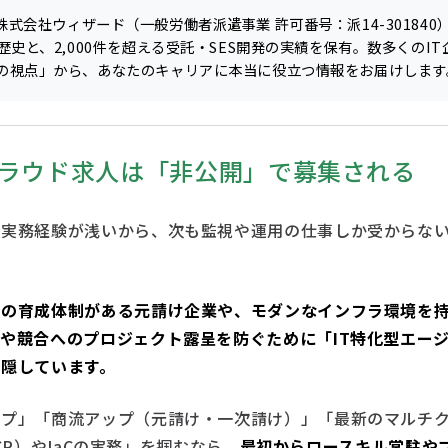
株式会社ウィザード
（一般労働者派遣事業 許可番号：派14-30184
歴史と、2,000件を超える受託・SES開発の実績を保有。数多くのI
の視点」から、あなたのキャリアに本当に役立つ情報をお届けします
なクラウド求人は「非公開」で募集される
の実務経験が浅いから、次も監視や運用の仕事しか受からな
。
アの育成体制がある元請け企業や、モダンなインフラ環境を
や競合へのプロジェクト露呈を防ぐために「IT特化型エー
を隠しています。
ップ」「商流アップ（元請け・一次請け）」「最新のマルチ
/GCP）やIaCの実務」を掴むなら、
最初からロースキル常駐や