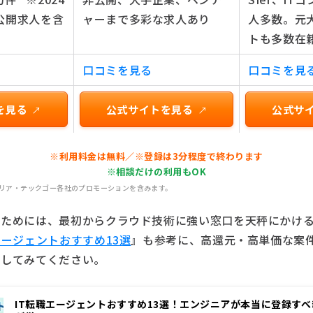
公開求人を含
ャーまで多彩な求人あり
人多数。元
トも多数在
口コミを見る
口コミを見
を見る
公式サイトを見る
公式サ
↗
↗
※利用料金は無料／※登録は3分程度で終わります
※相談だけの利用もOK
キャリア・テックゴー各社のプロモーションを含みます。
いためには、最初からクラウド技術に強い窓口を天秤にかけ
エージェントおすすめ13選
』も参考に、高還元・高単価な案
クしてみてください。
IT転職エージェントおすすめ13選！エンジニアが本当に登録す