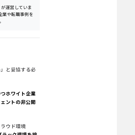
0）が運営していま
T企業や転職事例を
。
い」と妥協する必
持つホワイト企業
ジェントの非公開
クラウド環境
ブラック環境を排